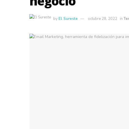
negocio
by
El Sureste
octubre 28, 2022
in
Te