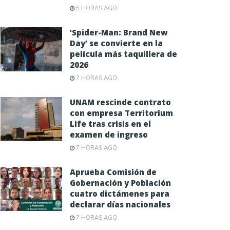
5 HORAS AGO
‘Spider-Man: Brand New
Day’ se convierte en la
película más taquillera de
2026
7 HORAS AGO
UNAM rescinde contrato
con empresa Territorium
Life tras crisis en el
examen de ingreso
7 HORAS AGO
Aprueba Comisión de
Gobernación y Población
cuatro dictámenes para
declarar días nacionales
7 HORAS AGO