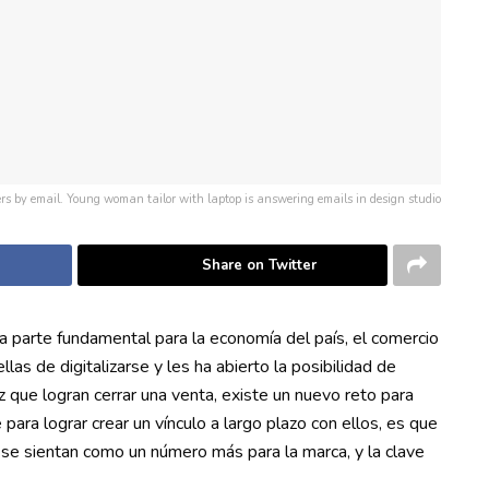
rs by email. Young woman tailor with laptop is answering emails in design studio
Share on Twitter
parte fundamental para la economía del país, el comercio
las de digitalizarse y les ha abierto la posibilidad de
 que logran cerrar una venta, existe un nuevo reto para
e para lograr crear un vínculo a largo plazo con ellos, es que
se sientan como un número más para la marca, y la clave