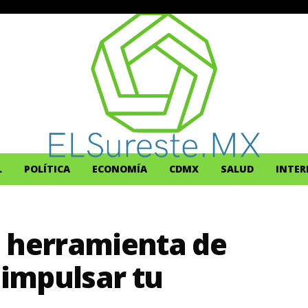
L
POLÍTICA
ECONOMÍA
CDMX
SALUD
INTER
, herramienta de
 impulsar tu