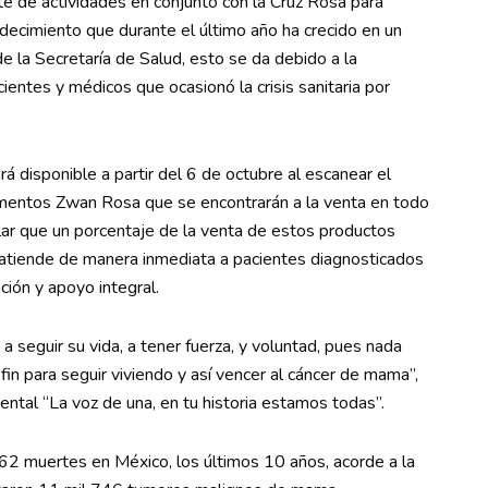
de actividades en conjunto con la Cruz Rosa para
adecimiento que durante el último año ha crecido en un
 la Secretaría de Salud, esto se da debido a la
ientes y médicos que ocasionó la crisis sanitaria por
á disponible a partir del 6 de octubre al escanear el
mentos Zwan Rosa que se encontrarán a la venta en todo
alar que un porcentaje de la venta de estos productos
e atiende de manera inmediata a pacientes diagnosticados
ción y apoyo integral.
 seguir su vida, a tener fuerza, y voluntad, pues nada
in para seguir viviendo y así vencer al cáncer de mama”,
tal “La voz de una, en tu historia estamos todas”.
2 muertes en México, los últimos 10 años, acorde a la