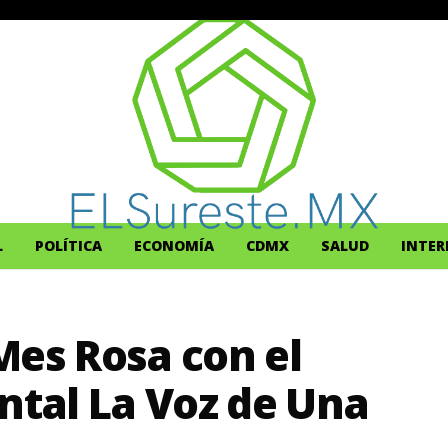
L
POLÍTICA
ECONOMÍA
CDMX
SALUD
INTER
Mes Rosa con el
tal La Voz de Una