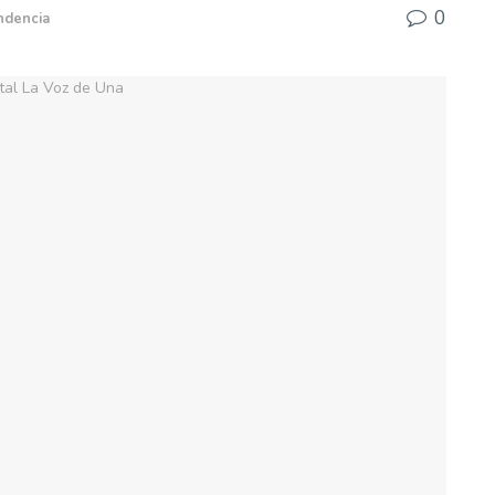
0
ndencia