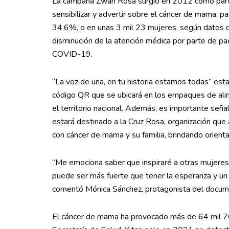
La campaña Zwan Rosa surgió en 2012 como parte 
sensibilizar y advertir sobre el cáncer de mama, p
34.6%, o en unas 3 mil 23 mujeres, según datos de
disminución de la atención médica por parte de pac
COVID-19.
“La voz de una, en tu historia estamos todas” estar
código QR que se ubicará en los empaques de ali
el territorio nacional. Además, es importante señ
estará destinado a la Cruz Rosa, organización qu
con cáncer de mama y su familia, brindando orienta
“Me emociona saber que inspiraré a otras mujeres a
puede ser más fuerte que tener la esperanza y un f
comentó Mónica Sánchez, protagonista del documen
El cáncer de mama ha provocado más de 64 mil 76