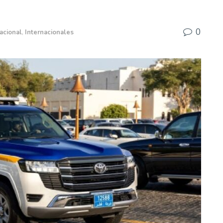
0
acional
,
Internacionales