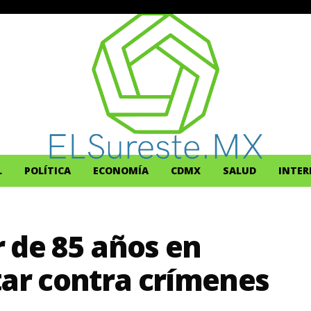
L
POLÍTICA
ECONOMÍA
CDMX
SALUD
INTER
 de 85 años en
tar contra crímenes