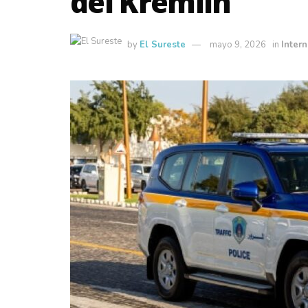
del Kremlin
by
El Sureste
mayo 9, 2026
in
Intern