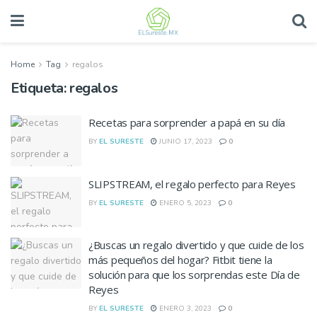
Home
Tag
regalos
Etiqueta:
regalos
Recetas para sorprender a papá en su día
BY
EL SURESTE
JUNIO 17, 2023
0
SLIPSTREAM, el regalo perfecto para Reyes
BY
EL SURESTE
ENERO 5, 2023
0
¿Buscas un regalo divertido y que cuide de los
más pequeños del hogar? Fitbit tiene la
solución para que los sorprendas este Día de
Reyes
BY
EL SURESTE
ENERO 3, 2023
0