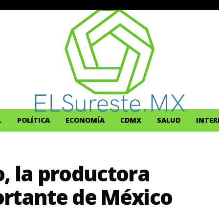
L
POLÍTICA
ECONOMÍA
CDMX
SALUD
INTER
, la productora
ortante de México