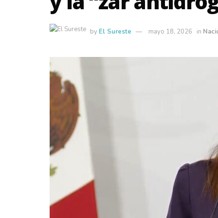
y la “zar antidr
by
El Sureste
mayo 18, 2026
in
Naci