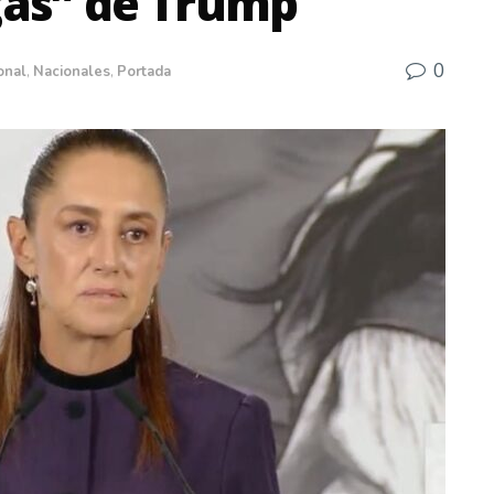
ogas” de Trump
0
onal
,
Nacionales
,
Portada