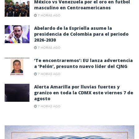
México vs Venezuela por el oro en futbol
masculino en Centroamericanos
7 HORAS AGO
Abelardo de la Espriella asume la
presidencia de Colombia para el periodo
2026-2030
7 HORAS AGO
‘Te encontraremos’: EU lanza advertencia
a ‘Pelón’, presunto nuevo líder del CJNG
7 HORAS AGO
Alerta Amarilla por lluvias fuertes y
granizo en toda la CDMX este viernes 7 de
agosto
7 HORAS AGO