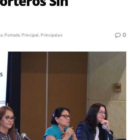
orteros Sin
0
ca
,
Portada
,
Principal
,
Principales