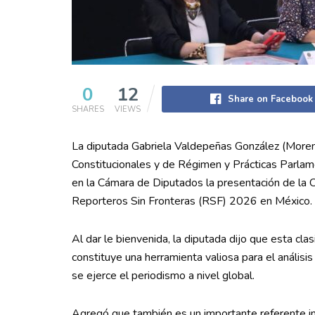
0
12
Share on Facebook
SHARES
VIEWS
La diputada Gabriela Valdepeñas González (Morena
Constitucionales y de Régimen y Prácticas Parlam
en la Cámara de Diputados la presentación de la C
Reporteros Sin Fronteras (RSF) 2026 en México.
Al dar le bienvenida, la diputada dijo que esta clas
constituye una herramienta valiosa para el análisi
se ejerce el periodismo a nivel global.
Agregó que también es un importante referente int