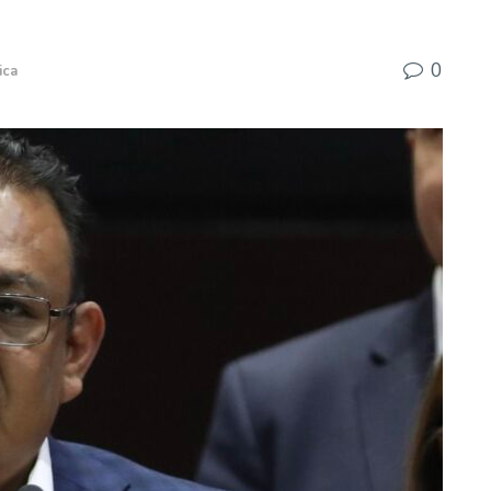
0
ica