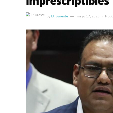
imprescriptibles
by
El Sureste
mayo 17, 2026
in
Polít