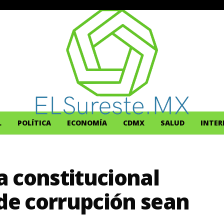
L
POLÍTICA
ECONOMÍA
CDMX
SALUD
INTER
 constitucional
 de corrupción sean