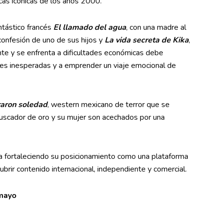
cas icónicas de los años 2000.
ntástico francés
El llamado del agua
, con una madre al
confesión de uno de sus hijos y
La vida secreta de Kika
,
te y se enfrenta a dificultades económicas debe
iones inesperadas y a emprender un viaje emocional de
raron soledad
, western mexicano de terror que se
uscador de oro y su mujer son acechados por una
a fortaleciendo su posicionamiento como una plataforma
ubrir contenido internacional, independiente y comercial.
 mayo