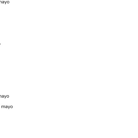
 mayo
o
mayo
e mayo