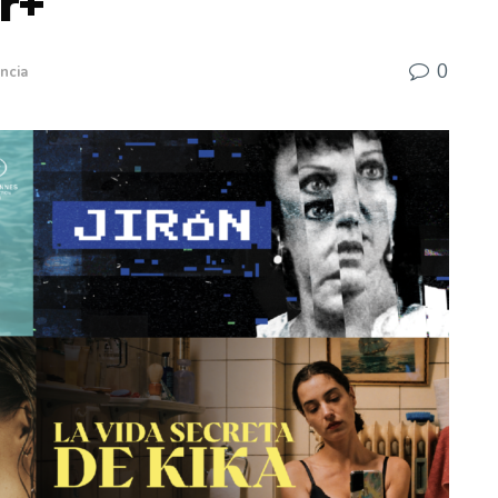
r+
0
ncia