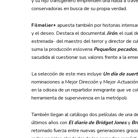
y su hijo transgénero emprenden una huida a travé
conservadoras en busca de su propia verdad.
Filmelier+
apuesta también por historias intensa
y el deseo. Destaca el documental
Jirón
, el cual 
estrenada- del maestro del terror y director de cu
suma la producción eslovena
Pequeños pecados
sacudida al cuestionar sus valores frente a la em
La selección de este mes incluye
Un día de suer
nominaciones a Mejor Dirección y Mejor Actuación
en la odisea de un repartidor inmigrante que ve col
herramienta de supervivencia en la metrópoli.
También llegan al catálogo dos películas de una d
últimos años con
El diario de Bridget Jones
y
Br
retomado fuerza entre nuevas generaciones gracias