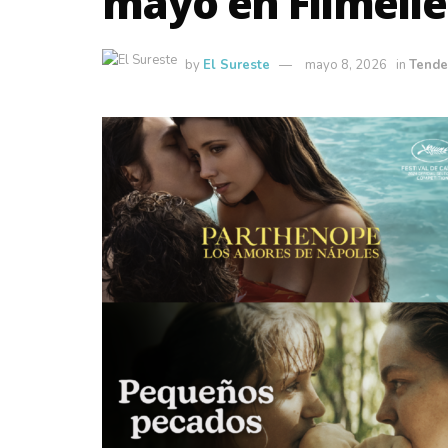
mayo en Filmelie
by
El Sureste
mayo 8, 2026
in
Tende