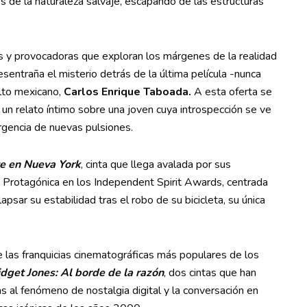
s de la naturaleza salvaje, escapando de las estructuras
s y provocadoras que exploran los márgenes de la realidad
desentraña el misterio detrás de la última película -nunca
lto mexicano,
Carlos Enrique Taboada.
A esta oferta se
, un relato íntimo sobre una joven cuya introspección se ve
ergencia de nuevas pulsiones.
te en Nueva York
, cinta que llega avalada por sus
 Protagónica en los Independent Spirit Awards, centrada
apsar su estabilidad tras el robo de su bicicleta, su única
e las franquicias cinematográficas más populares de los
idget Jones: Al borde de la razón
, dos cintas que han
 al fenómeno de nostalgia digital y la conversación en