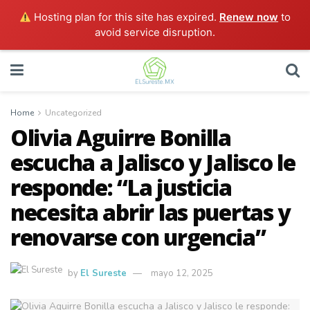
Hosting plan for this site has expired.
Renew now
to
avoid service disruption.
Home
Uncategorized
Olivia Aguirre Bonilla
escucha a Jalisco y Jalisco le
responde: “La justicia
necesita abrir las puertas y
renovarse con urgencia”
by
El Sureste
mayo 12, 2025