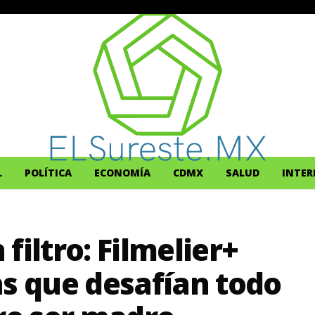
L
POLÍTICA
ECONOMÍA
CDMX
SALUD
INTER
filtro: Filmelier+
as que desafían todo