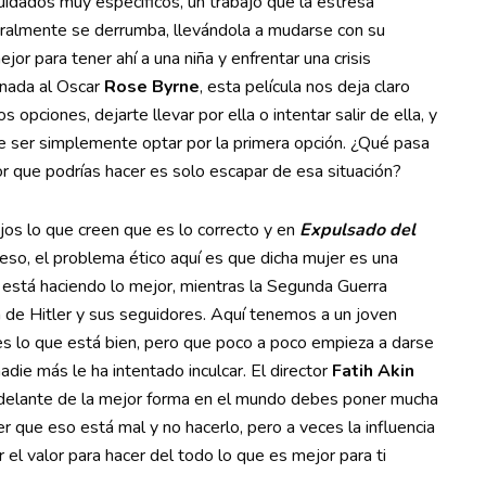
uidados muy específicos, un trabajo que la estresa
eralmente se derrumba, llevándola a mudarse con su
or para tener ahí a una niña y enfrentar una crisis
inada al Oscar
Rose Byrne
, esta película nos deja claro
opciones, dejarte llevar por ella o intentar salir de ella, y
ce ser simplemente optar por la primera opción. ¿Qué pasa
r que podrías hacer es solo escapar de esa situación?
ijos lo que creen que es lo correcto y en
Expulsado del
o, el problema ético aquí es que dicha mujer es una
está haciendo lo mejor, mientras la Segunda Guerra
a de Hitler y sus seguidores. Aquí tenemos a un joven
s lo que está bien, pero que poco a poco empieza a darse
die más le ha intentado inculcar. El director
Fatih Akin
 delante de la mejor forma en el mundo debes poner mucha
 que eso está mal y no hacerlo, pero a veces la influencia
l valor para hacer del todo lo que es mejor para ti