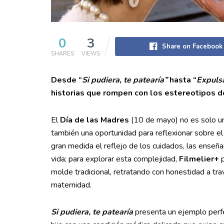
0
3
Share on Facebook
SHARES
VIEWS
Desde “
Si pudiera, te patearía”
hasta “
Expulsa
historias que rompen con los estereotipos d
El
Día de las Madres
(10 de mayo) no es solo una
también una oportunidad para reflexionar sobre el
gran medida el reflejo de los cuidados, las enseña
vida; para explorar esta complejidad,
Filmelier+
p
molde tradicional, retratando con honestidad a tra
maternidad.
Si pudiera, te patearía
presenta un ejemplo perfe