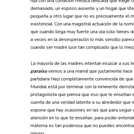
hija con una condición médica delicada que exige c
demasiado, un esposo ausente y un hogar que lit
pequeña a otro lugar que no es precisamente el mej
existencial. Con una magistral actuación de la nom
que cuando llega muy fuerte una ola solo tienes dos 
a veces en la desesperación lo más sencillo pare
cuando ser madre luce tan complicado que lo mejo
La mayoría de las madres intentan inculcar a sus h
paraíso
vemos a una mamá que justamente hace es
partidaria Nazi completamente convencida de que 
Mundial está por terminar con la inminente derrot
protagonista que piensa que eso que le enseñan e
cuenta de una verdad latente a su alrededor que na
expone que hay ocasiones en las que para seguir
atención en lo que te enseñan, para poder entender
materna es tan poderosa que no puedes encontrar e
mismo.