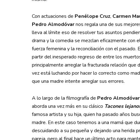
Con actuaciones de
Penélope Cruz
,
Carmen Ma
Pedro Almodóvar
nos regala una de sus mejores
lleva al límite eso de resolver tus asuntos pendie
drama y la comedia se mezclan eficazmente con el 
fuerza femenina y la reconciliación con el pasado. 
partir del inesperado regreso de entre los muerto
principalmente arreglar la fracturada relación que 
vez está luchando por hacer lo correcto como madr
que una madre intente arreglar sus errores.
A lo largo de la filmografía de
Pedro Almodóva
aborda una vez más en su clásico
Tacones lejano
famosa artista y su hija, quien ha pasado años bu
madre. En este caso tenemos a una mamá que durant
descuidando a su pequeña y dejando una herida prof
pareja, pero al final hace un último acto para man