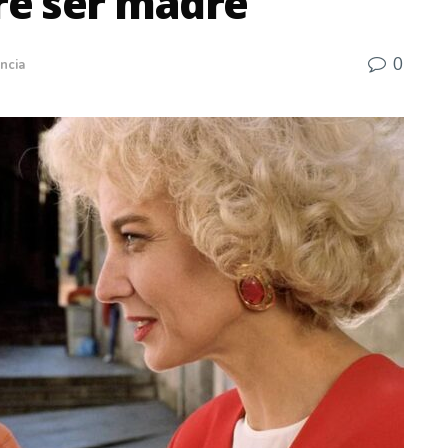
bre ser madre
0
ncia