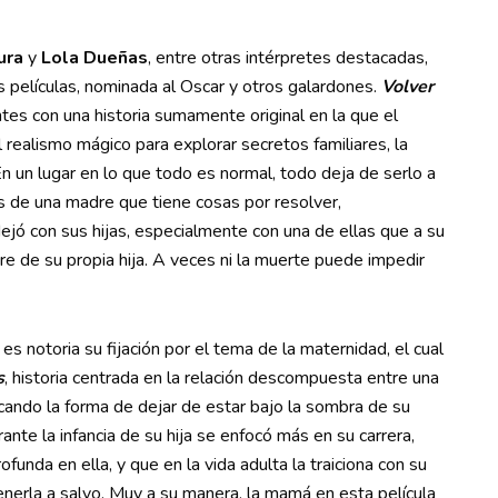
ura
y
Lola Dueñas
, entre otras intérpretes destacadas,
 películas, nominada al Oscar y otros galardones.
Volver
ntes con una historia sumamente original en la que el
realismo mágico para explorar secretos familiares, la
En un lugar en lo que todo es normal, todo deja de serlo a
s de una madre que tiene cosas por resolver,
dejó con sus hijas, especialmente con una de ellas que a su
e de su propia hija. A veces ni la muerte puede impedir
r
es notoria su fijación por el tema de la maternidad, el cual
s
, historia centrada en la relación descompuesta entre una
scando la forma de dejar de estar bajo la sombra de su
e la infancia de su hija se enfocó más en su carrera,
unda en ella, y que en la vida adulta la traiciona con su
tenerla a salvo. Muy a su manera, la mamá en esta película