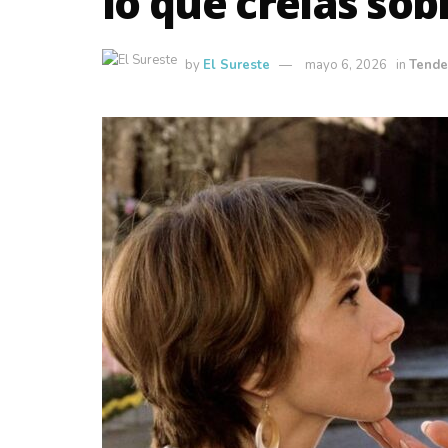
lo que creías so
by
El Sureste
mayo 6, 2026
in
Tende