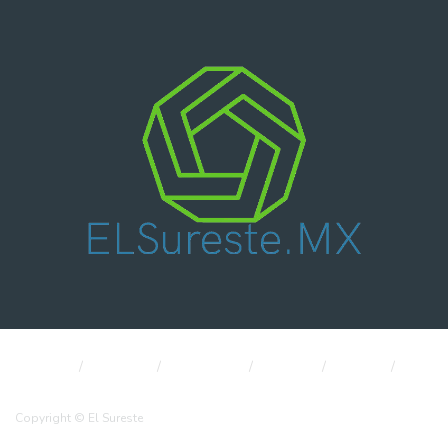
Nacional
Política
Economía
CDMX
Salud
Internacional
Copyright © El Sureste