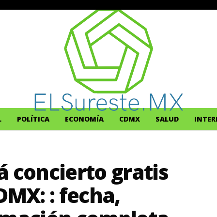
L
POLÍTICA
ECONOMÍA
CDMX
SALUD
INTER
á concierto gratis
DMX: : fecha,