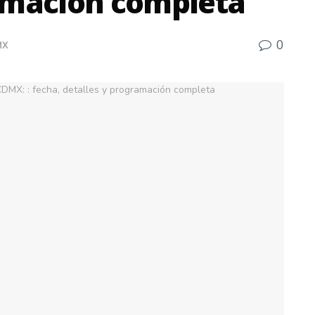
ramación completa
0
MX