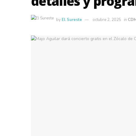
detalles y prog
by
El Sureste
octubre 2, 2025
in
CD