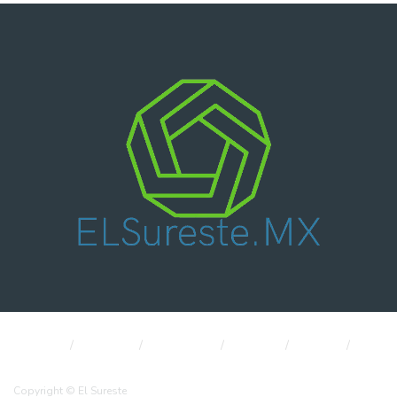
Nacional
Política
Economía
CDMX
Salud
Internacional
Copyright © El Sureste