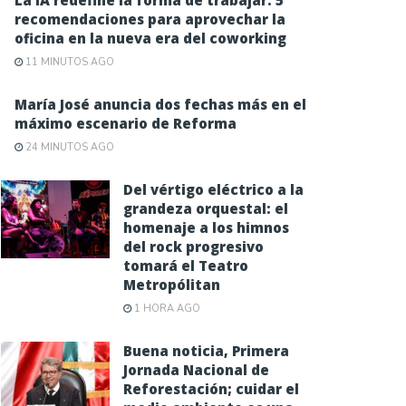
La IA redefine la forma de trabajar: 5
recomendaciones para aprovechar la
oficina en la nueva era del coworking
11 MINUTOS AGO
María José anuncia dos fechas más en el
máximo escenario de Reforma
24 MINUTOS AGO
Del vértigo eléctrico a la
grandeza orquestal: el
homenaje a los himnos
del rock progresivo
tomará el Teatro
Metropólitan
1 HORA AGO
Buena noticia, Primera
Jornada Nacional de
Reforestación; cuidar el