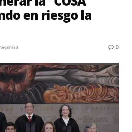
nerar la “COSA
do en riesgo la
0
tegorized