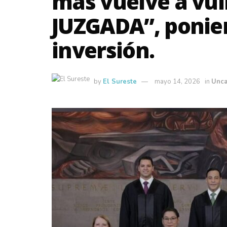
más vuelve a vul
JUZGADA”, ponien
inversión.
by
El Sureste
mayo 14, 2026
in
Unca