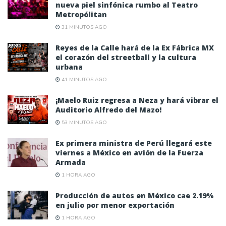
nueva piel sinfónica rumbo al Teatro
Metropólitan
31 MINUTOS AGO
Reyes de la Calle hará de la Ex Fábrica MX
el corazón del streetball y la cultura
urbana
41 MINUTOS AGO
¡Maelo Ruiz regresa a Neza y hará vibrar el
Auditorio Alfredo del Mazo!
53 MINUTOS AGO
Ex primera ministra de Perú llegará este
viernes a México en avión de la Fuerza
Armada
1 HORA AGO
Producción de autos en México cae 2.19%
en julio por menor exportación
1 HORA AGO