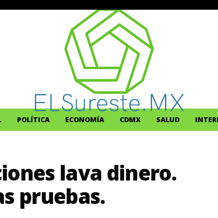
L
POLÍTICA
ECONOMÍA
CDMX
SALUD
INTER
iones lava dinero.
as pruebas.