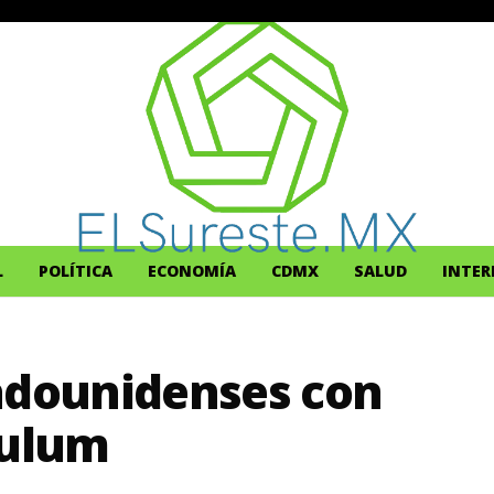
L
POLÍTICA
ECONOMÍA
CDMX
SALUD
INTER
tadounidenses con
ulum