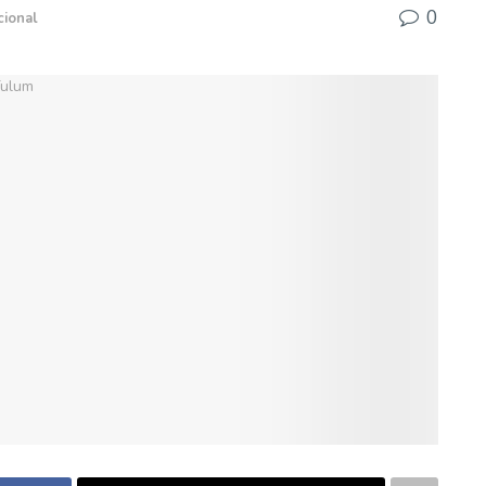
0
cional