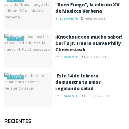
“Buen Fuego”, la edición XV
de Maxicca Verbena
BY
EL SURESTE
ABRIL 10, 2023
¡Knockout con mucho sabor!
SIBARITA
Carl´s Jr. trae la nueva Philly
Cheesesteak
BY
EL SURESTE
MARZO 6, 2023
Este 14 de febrero
SIBARITA
demuestra tu amor
regalando salud
BY
EL SURESTE
FEBRERO 7, 2023
RECIENTES