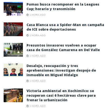
Pumas busca recomponer en la Leagues
Cup; horario y transmisión
1 HORA AGO
Casa Blanca usa a Spider-Man en campaña
de ICE sobre deportaciones
1 HORA AGO
Presuntos invasores vuelven a ocupar
casa de González Camarena en Del Valle
1 HORA AGO
Desalojo, reocupación y tres
aprehensiones: investigan despojo de
inmueble en Miguel Hidalgo
1 HORA AGO
Victoria ambiental en Xochimilco: se
recuperan casi 6 hectáreas clave para
frenar la urbanización
1 HORA AGO