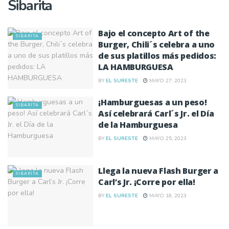
Sibarita
Bajo el concepto Art of the
SIBARITA
Burger, Chili´s celebra a uno
de sus platillos más pedidos:
LA HAMBURGUESA
BY
EL SURESTE
MAYO 27, 2023
¡Hamburguesas a un peso!
SIBARITA
Así celebrará Carl´s Jr. el Día
de la Hamburguesa
BY
EL SURESTE
MAYO 25, 2023
Llega la nueva Flash Burger a
SIBARITA
Carl’s Jr. ¡Corre por ella!
BY
EL SURESTE
MAYO 18, 2023