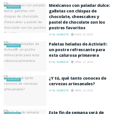
Mexicanos con paladar dulce:
SIBARITA
galletas con chispas de
chocolate, cheescakes y
pastel de chocolate son los
postres favoritos
BY
EL SURESTE
MAYO 15, 2023
Paletas heladas de Activia®:
SIBARITA
un postre refrescante para
esta calurosa primavera
BY
EL SURESTE
ABRIL 17, 2023
¿Y tú, qué tanto conoces de
SIBARITA
cervezas artesanales?
BY
EL SURESTE
ABRIL 13, 2023
Este fin de semana será de
SIBARITA