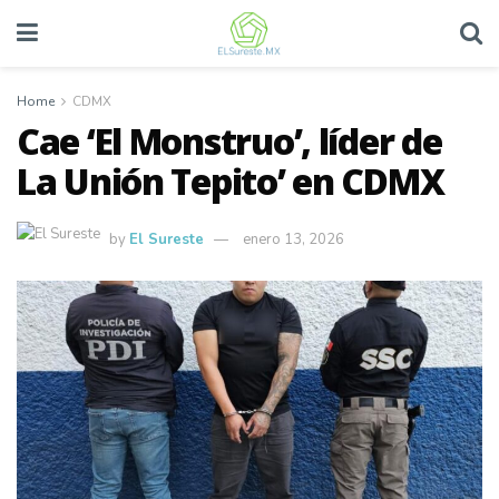
Home
CDMX
Cae ‘El Monstruo’, líder de
La Unión Tepito’ en CDMX
by
El Sureste
enero 13, 2026