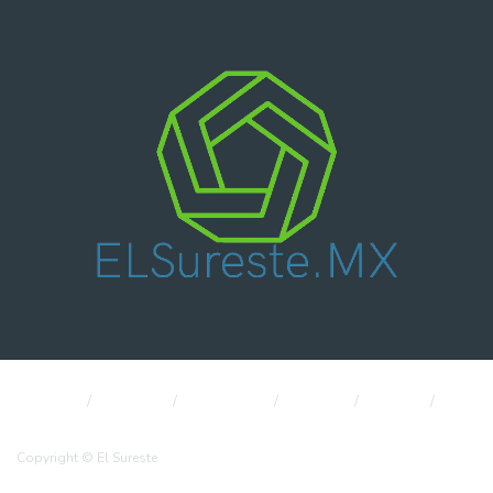
Nacional
Política
Economía
CDMX
Salud
Internacional
Copyright © El Sureste