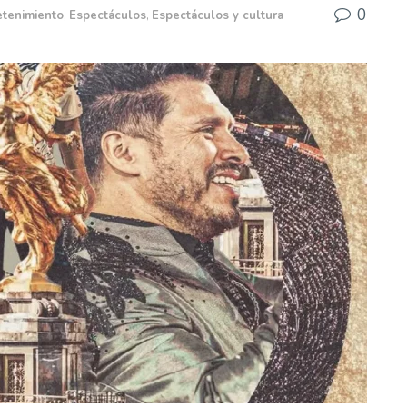
0
etenimiento
,
Espectáculos
,
Espectáculos y cultura