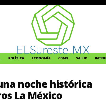
L
POLÍTICA
ECONOMÍA
CDMX
SALUD
INTER
una noche histórica
ros La México