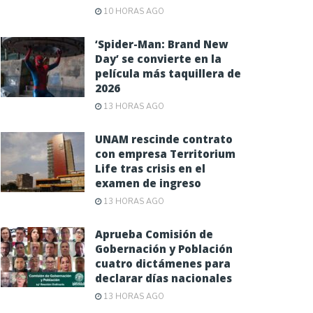
10 HORAS AGO
‘Spider-Man: Brand New
Day’ se convierte en la
película más taquillera de
2026
13 HORAS AGO
UNAM rescinde contrato
con empresa Territorium
Life tras crisis en el
examen de ingreso
13 HORAS AGO
Aprueba Comisión de
Gobernación y Población
cuatro dictámenes para
declarar días nacionales
13 HORAS AGO