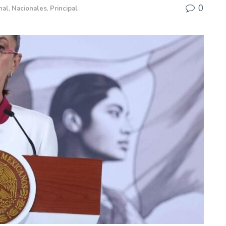
0
nal
,
Nacionales
,
Principal