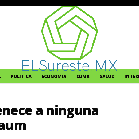
L
POLÍTICA
ECONOMÍA
CDMX
SALUD
INTER
enece a ninguna
baum