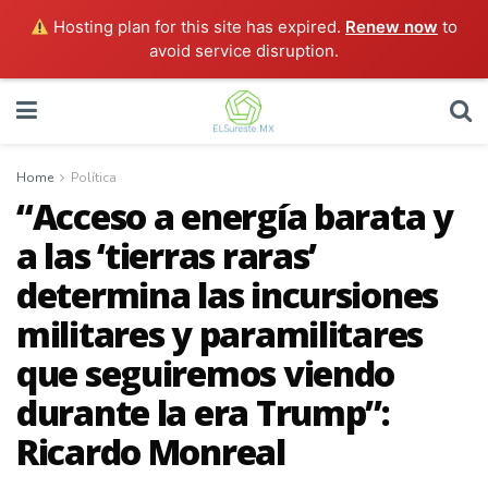
Hosting plan for this site has expired.
Renew now
to
avoid service disruption.
Home
Política
“Acceso a energía barata y
a las ‘tierras raras’
determina las incursiones
militares y paramilitares
que seguiremos viendo
durante la era Trump”:
Ricardo Monreal