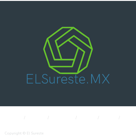
Nacional
Política
Economía
CDMX
Salud
Internacional
Copyright © El Sureste