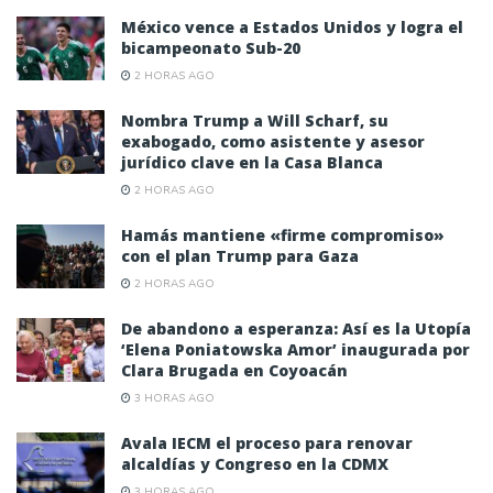
México vence a Estados Unidos y logra el
bicampeonato Sub-20
2 HORAS AGO
Nombra Trump a Will Scharf, su
exabogado, como asistente y asesor
jurídico clave en la Casa Blanca
2 HORAS AGO
Hamás mantiene «firme compromiso»
con el plan Trump para Gaza
2 HORAS AGO
De abandono a esperanza: Así es la Utopía
‘Elena Poniatowska Amor’ inaugurada por
Clara Brugada en Coyoacán
3 HORAS AGO
Avala IECM el proceso para renovar
alcaldías y Congreso en la CDMX
3 HORAS AGO