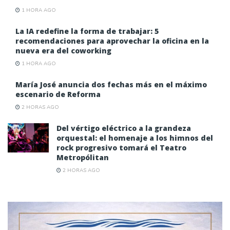
1 HORA AGO
La IA redefine la forma de trabajar: 5
recomendaciones para aprovechar la oficina en la
nueva era del coworking
1 HORA AGO
María José anuncia dos fechas más en el máximo
escenario de Reforma
2 HORAS AGO
Del vértigo eléctrico a la grandeza
orquestal: el homenaje a los himnos del
rock progresivo tomará el Teatro
Metropólitan
2 HORAS AGO